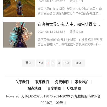
2024-08-12 03:55:57
阅读
(327)
魔兽世界80级公益服：新副本探索之路在哪里？ 魔
兽世界80级公益服为玩家提供了全新的游戏体验，
其中包括了新的副本挑战。对于想要探索这
在魔兽世界SF猎人中，如何获得炫酷
的游戏时装翅膀？”
2024-08-12 03:55:57
阅读
(243)
如何获得炫酷的游戏时装翅膀？ 1. 探索游戏世界 魔
兽世界SF猎人中，获得炫酷时装翅膀的其中一种方
式是通过探索游戏世界。不少隐藏
首页
上页
1
2
3
下页
尾页
关于我们
联系我们
免责申明
家长监护
站点地图
百度地图
URL地图
Powered By 皖B2-20250198 © 2014-2099
九九找搜服
皖ICP备
2024071109号-1