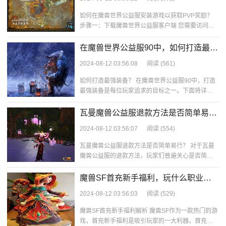
如何在魔兽世界公益服安装游戏以获取PVP奖励？
步骤一：下载魔兽世界公益服客户端 您需要访问魔
兽世界公益服的官方网站或者相关论
在魔兽世界公益服90中，如何打造最强
装备？
2024-08-12 03:56:08
阅读
(561)
如何打造最强装备？ 在魔兽世界公益服90中，打造
最强装备是每位玩家追求的目标之一。下面将详细
介绍如何通过不同途径获取、制作和强化
瓦曼魔兽公益服退款方法是否简单易
行？游戏飞行坐骑解密！
2024-08-12 03:56:07
阅读
(554)
瓦曼魔兽公益服退款方法是否简单易行？ 对于瓦曼
魔兽公益服的退款方法，玩家们普遍关心是否简单
易行。毕竟，退款是一项重要的消费者权益
魔兽SF首充新手福利，玩什么职业最
强？赶紧来探索吧！
2024-08-12 03:56:03
阅读
(529)
魔兽SF首充新手福利解析 魔兽SF作为一款热门的游
戏，首充新手福利是吸引玩家的一大利器。首充新