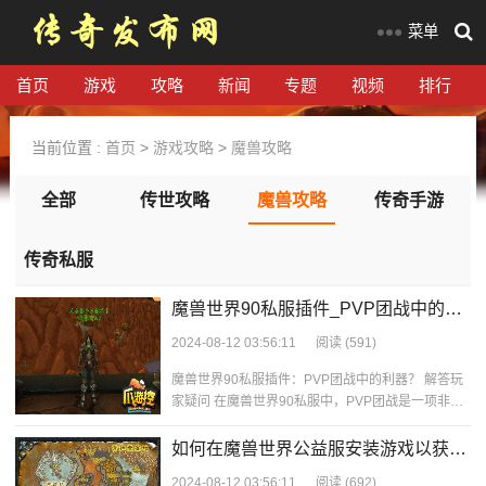
菜单
首页
游戏
攻略
新闻
专题
视频
排行
当前位置 :
首页
>
游戏攻略
>
魔兽攻略
全部
传世攻略
魔兽攻略
传奇手游
传奇私服
魔兽世界90私服插件_PVP团战中的利
器？
2024-08-12 03:56:11
阅读
(591)
魔兽世界90私服插件：PVP团战中的利器？ 解答玩
家疑问 在魔兽世界90私服中，PVP团战是一项非常
重要的内容，而选择合适的插件可以极
如何在魔兽世界公益服安装游戏以获取
PVP奖励？
2024-08-12 03:56:11
阅读
(692)